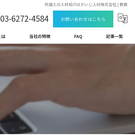
外国人の人材紹介はかいじ人材株式会社 | 飲食
03-6272-4584
お問い合わせはこちら
とは
当社の特徴
FAQ
記事一覧
特定技能
コラム
教育
日本語力
介護
外食
飲食料品製造業