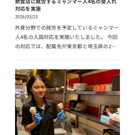
飲食店に就労するミャンマー人4名の受入れ
対応を実施
2026/03/23
外食分野での就労を予定しているミャンマー
人4名の入国対応を実施いたしました。 今回
の対応では、配属先が東京都と埼玉県の2拠
点に分かれているため、成田空港にて当社ス
タッフも2チームに分かれて対応…
お問い合わせはこちら
お問い合わせはこちら