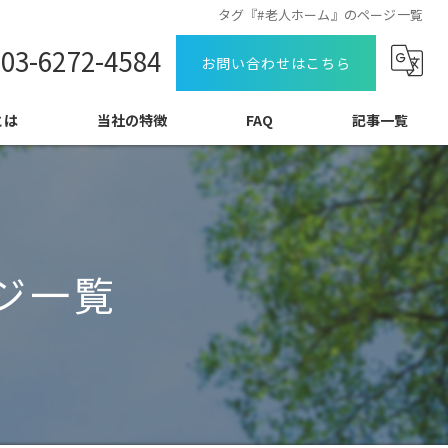
タグ『#老人ホーム』のページ一覧
03-6272-4584
お問い合わせはこちら
とは
当社の特徴
FAQ
記事一覧
特定技能
コラム
教育
ジ一覧
日本語力
介護
外食
飲食料品製造業