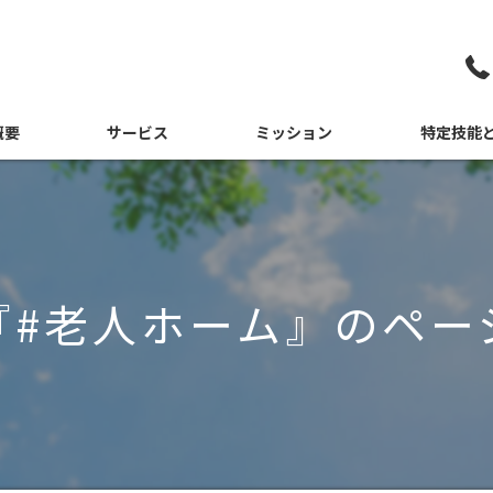
概要
サービス
ミッション
特定技能
さつ
ミャンマー
紹介
インドネシア
『#老人ホーム』のペー